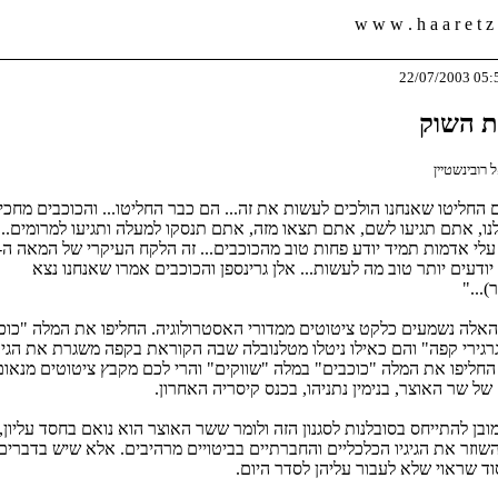
w w w . h a a r e t z .
ת השוק
רובינשטיין
 החליטו שאנחנו הולכים לעשות את זה... הם כבר החליטו... והכוכבים מחכים
נו, אתם תגיעו לשם, אתם תצאו מזה, אתם תנסקו למעלה ותגיעו למרומים... 
יודעים יותר טוב מה לעשות... אלן גרינספן והכוכבים אמרו שאנחנו נצא
..."
אלה נשמעים כלקט ציטוטים ממדורי האסטרולוגיה. החליפו את המלה "כוכ
גרגירי קפה" והם כאילו ניטלו מטלנובלה שבה הקוראת בקפה משגרת את הגיב
החליפו את המלה "כוכבים" במלה "שווקים" והרי לכם מקבץ ציטוטים מנאו
של שר האוצר, בנימין נתניהו, בכנס קיסריה האחרון.
בן להתייחס בסובלנות לסגנון הזה ולומר ששר האוצר הוא נואם בחסד עליון,
שוזר את הגיגיו הכלכליים והחברתיים בביטויים מרהיבים. אלא שיש בדברים
וד שראוי שלא לעבור עליהן לסדר היום.