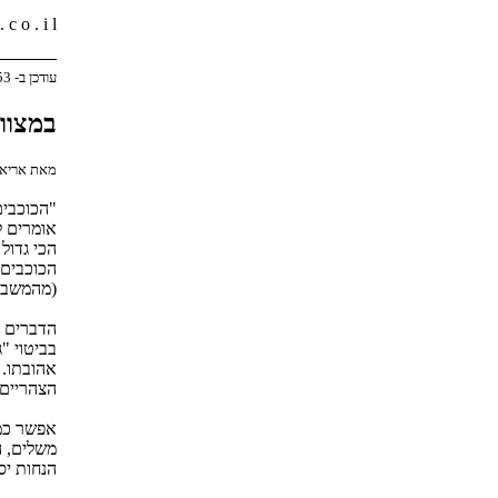
 c o . i l
עודכן ב- 05:53 22/07/2003
במצוו
מאת אריאל 
"הכוכבים
אומרים ל
הכוכבים 
(מהמשבר)
הדברים ה
בביטוי "
אהובתו. 
הצהריים 
אפשר כמו
משלים, ה
הנחות יס