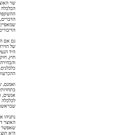
שר האוצר
הכלכלה ה
ההשקפה, 
הדברים, 
שמאפיין 
הדיבורים
גם אם הי
של הזירה
היד הנעל
חוץ, חוק
והבחירה 
כלכלנים,
ההכרעות 
ואמנם, ש
בתחזיותי
אנשים, ר
לכלכלה ה
שבראשם 
נתניהו א
האוצר דו
שאפשר ל
היא תוצא