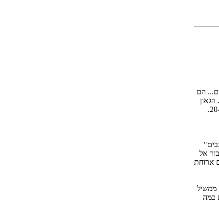
... הם
הגאון
הכי גדול עלי אדמות תמיד יודע פחות טוב מהכוכבים... זה הלקח העיקרי של המאה ה-20.
בים"
ור אל
ם ארוחת
 ממשיל
 כמה