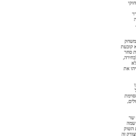
וקי
ר
ה
המשחק
א קובעת
ת סחר
בחירה,
לא
יהו את
סוימת
לים,
 שר
 שמה
 השוק
ודק זה