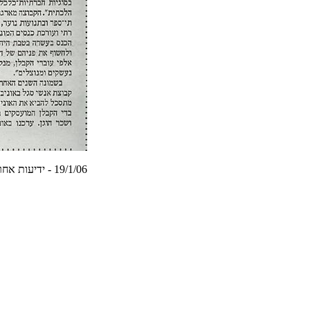
תונורחא תועידי - /06