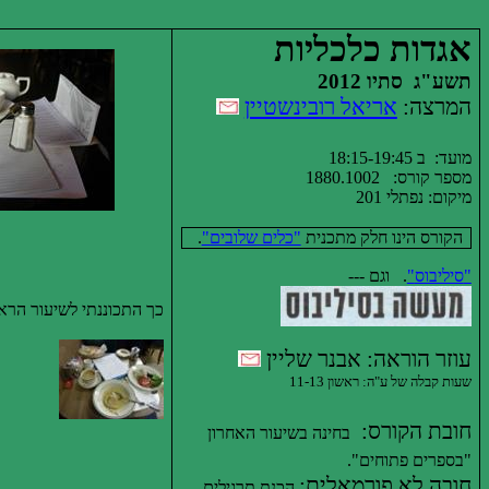
אגדות כלכליות
תשע"ג
סתיו 2012
המרצה:
אריאל רובינשטיין
מועד:
ב 18:15-19:45
מספר קורס:
1880.1002
מיקום: נפתלי 201
הקורס הינו חלק מתכנית
"כלים שלובים"
.
"
סיליבוס
"
.
וגם ---
כך התכוננתי לשיעור הראש
עוזר הוראה: אבנר שליין
שעות קבלה של ע"ה: ראשון 11-13
חובת הקורס:
בחינה בשיעור האחרון
"בספרים פתוחים".
חובה לא פורמאלית:
הכנת תרגילים.